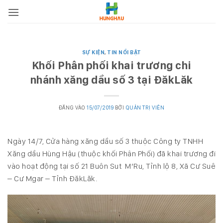
Bỏ
qua
nội
dung
SỰ KIỆN
,
TIN NỔI BẬT
Khối Phân phối khai trương chi
nhánh xăng dầu số 3 tại ĐăkLăk
ĐĂNG VÀO
15/07/2019
BỞI
QUẢN TRỊ VIÊN
Ngày 14/7, Cửa hàng xăng dầu số 3 thuộc Công ty TNHH
Xăng dầu Hùng Hậu (thuộc khối Phân Phối) đã khai trương đi
vào hoạt động tại số 21 Buôn Sut M’Ru, Tỉnh lộ 8, Xã Cư Suê
– Cư Mgar – Tỉnh ĐăkLăk.