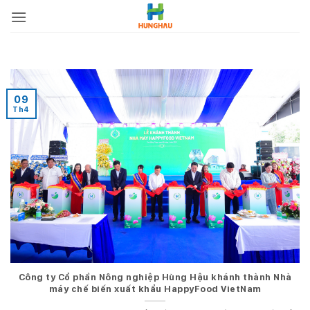
Bỏ
qua
nội
dung
09
Th4
Công ty Cổ phần Nông nghiệp Hùng Hậu khánh thành Nhà
máy chế biến xuất khẩu HappyFood VietNam