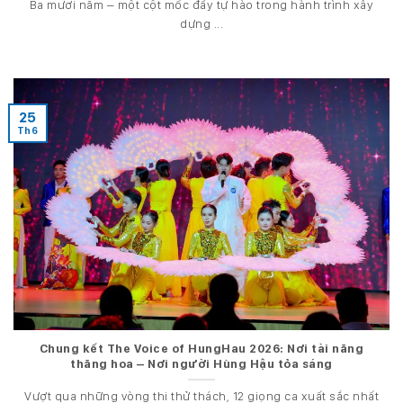
Ba mươi năm – một cột mốc đầy tự hào trong hành trình xây
dựng ...
25
Th6
Chung kết The Voice of HungHau 2026: Nơi tài năng
thăng hoa – Nơi người Hùng Hậu tỏa sáng
Vượt qua những vòng thi thử thách, 12 giọng ca xuất sắc nhất