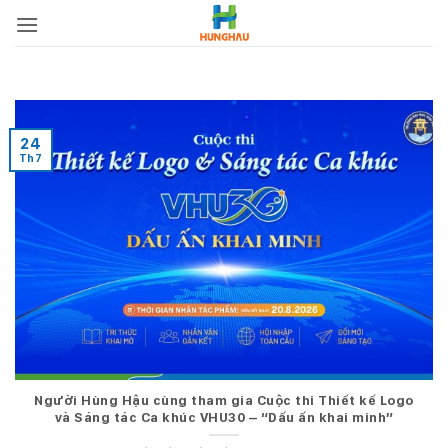
Bỏ
qua
nội
dung
24
Th7
Người Hùng Hậu cùng tham gia Cuộc thi Thiết kế Logo
và Sáng tác Ca khúc VHU30 – “Dấu ấn khai minh”