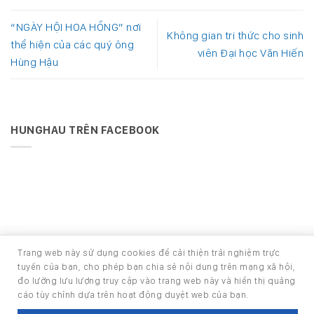
“NGÀY HỘI HOA HỒNG” nơi
Không gian tri thức cho sinh
thể hiện của các quý ông
viên Đại học Văn Hiến
Hùng Hậu
HUNGHAU TRÊN FACEBOOK
Trang web này sử dụng cookies để cải thiện trải nghiệm trực
Phát triển bởi Ban Phát triển phần mềm
tuyến của bạn, cho phép bạn chia sẻ nội dung trên mạng xã hội,
Copyright 2026 ©
HOUSE - TRANG TIN NỘI BỘ CÔNG TY CỔ
đo lường lưu lượng truy cập vào trang web này và hiển thị quảng
PHẦN PHÁT TRIỂN HÙNG HẬU
cáo tùy chỉnh dựa trên hoạt động duyệt web của bạn.
Email:
info@hunghau.vn