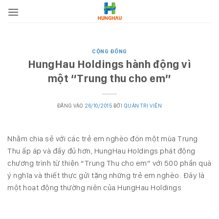
Bỏ
qua
nội
dung
CỘNG ĐỒNG
HungHau Holdings hành động vì
một “Trung thu cho em”
ĐĂNG VÀO
26/10/2015
BỞI
QUẢN TRỊ VIÊN
Nhằm chia sẻ với các trẻ em nghèo đón một mùa Trung
Thu ấp áp và đầy đủ hơn, HungHau Holdings phát động
chương trình từ thiện “Trung Thu cho em” với 500 phần quà
ý nghĩa và thiết thực gửi tặng những trẻ em nghèo. Đây là
một hoạt động thường niên của HungHau Holdings