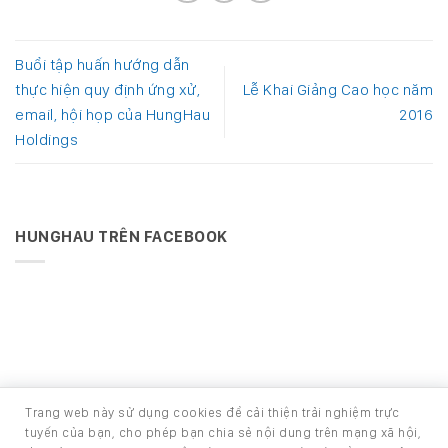
Buổi tập huấn hướng dẫn
thực hiện quy định ứng xử,
Lễ Khai Giảng Cao học năm
email, hội họp của HungHau
2016
Holdings
HUNGHAU TRÊN FACEBOOK
Trang web này sử dụng cookies để cải thiện trải nghiệm trực
Phát triển bởi Ban Phát triển phần mềm
tuyến của bạn, cho phép bạn chia sẻ nội dung trên mạng xã hội,
Copyright 2026 ©
HOUSE - TRANG TIN NỘI BỘ CÔNG TY CỔ