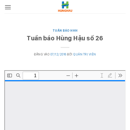
Bỏ
qua
nội
dung
TUẦN BÁO HHH
Tuần báo Hùng Hậu số 26
ĐĂNG VÀO
07/12/2016
BỞI
QUẢN TRỊ VIÊN