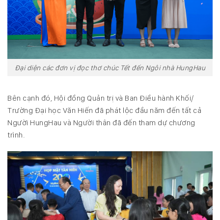
Đại diện các đơn vị đọc thơ chúc Tết đến Ngôi nhà HungHau
Bên cạnh đó, Hội đồng Quản trị và Ban Điều hành Khối/
Trường Đại học Văn Hiến đã phát lộc đầu năm đến tất cả
Người HungHau và Người thân đã đến tham dự chương
trình.