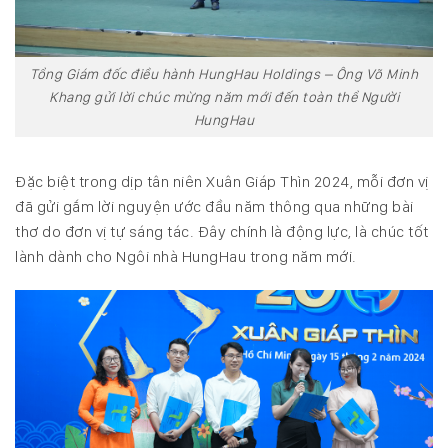
Tổng Giám đốc điều hành HungHau Holdings – Ông Võ Minh
Khang gửi lời chúc mừng năm mới đến toàn thể Người
HungHau
Đặc biệt trong dịp tân niên Xuân Giáp Thìn 2024, mỗi đơn vị
đã gửi gắm lời nguyện ước đầu năm thông qua những bài
thơ do đơn vị tự sáng tác. Đây chính là động lực, là chúc tốt
lành dành cho Ngôi nhà HungHau trong năm mới.