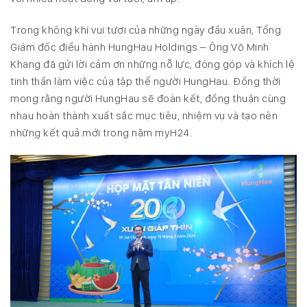
Trong không khí vui tươi của những ngày đầu xuân, Tổng
Giám đốc điều hành HungHau Holdings – Ông Võ Minh
Khang đã gửi lời cảm ơn những nỗ lực, đóng góp và khích lệ
tinh thần làm việc của tập thể người HungHau. Đồng thời
mong rằng người HungHau sẽ đoàn kết, đồng thuận cùng
nhau hoàn thành xuất sắc mục tiêu, nhiệm vụ và tạo nên
những kết quả mới trong năm myH24.