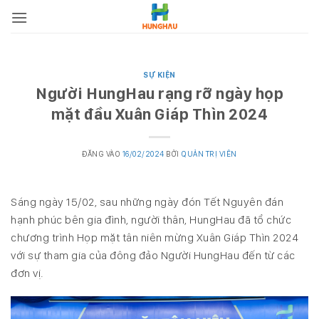
Bỏ
qua
nội
dung
SỰ KIỆN
Người HungHau rạng rỡ ngày họp
mặt đầu Xuân Giáp Thìn 2024
ĐĂNG VÀO
16/02/2024
BỞI
QUẢN TRỊ VIÊN
Sáng ngày 15/02, sau những ngày đón Tết Nguyên đán
hạnh phúc bên gia đình, người thân, HungHau đã tổ chức
chương trình Họp mặt tân niên mừng Xuân Giáp Thìn 2024
với sự tham gia của đông đảo Người HungHau đến từ các
đơn vị.