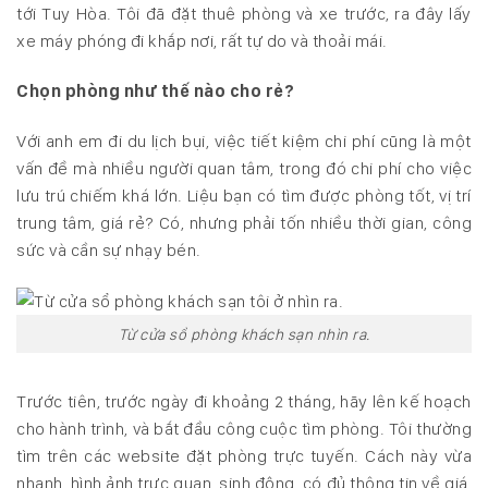
tới Tuy Hòa. Tôi đã đặt thuê phòng và xe trước, ra đây lấy
xe máy phóng đi khắp nơi, rất tự do và thoải mái.
Chọn phòng như thế nào cho rẻ?
Với anh em đi du lịch bụi, việc tiết kiệm chi phí cũng là một
vấn đề mà nhiều người quan tâm, trong đó chi phí cho việc
lưu trú chiếm khá lớn. Liệu bạn có tìm được phòng tốt, vị trí
trung tâm, giá rẻ? Có, nhưng phải tốn nhiều thời gian, công
sức và cần sự nhạy bén.
Từ cửa sổ phòng khách sạn nhìn ra.
Trước tiên, trước ngày đi khoảng 2 tháng, hãy lên kế hoạch
cho hành trình, và bắt đầu công cuộc tìm phòng. Tôi thường
tìm trên các website đặt phòng trực tuyến. Cách này vừa
nhanh, hình ảnh trực quan, sinh động, có đủ thông tin về giá,