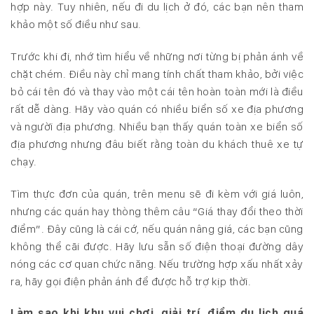
hợp này. Tuy nhiên, nếu đi du lịch ở đó, các bạn nên tham
khảo một số điều như sau.
Trước khi đi, nhớ tìm hiểu về những nơi từng bị phản ánh về
chặt chém. Điều này chỉ mang tính chất tham khảo, bởi việc
bỏ cái tên đó và thay vào một cái tên hoàn toàn mới là điều
rất dễ dàng. Hãy vào quán có nhiều biển số xe địa phương
và người địa phương. Nhiều bạn thấy quán toàn xe biển số
địa phương nhưng đâu biết rằng toàn du khách thuê xe tự
chạy.
Tìm thực đơn của quán, trên menu sẽ đi kèm với giá luôn,
nhưng các quán hay thòng thêm câu “Giá thay đổi theo thời
điểm”. Đây cũng là cái cớ, nếu quán nâng giá, các bạn cũng
không thể cãi được. Hãy lưu sẵn số điện thoại đường dây
nóng các cơ quan chức năng. Nếu trường hợp xấu nhất xảy
ra, hãy gọi điện phản ánh để được hỗ trợ kịp thời.
Làm sao khi khu vui chơi, giải trí, điểm du lịch quá