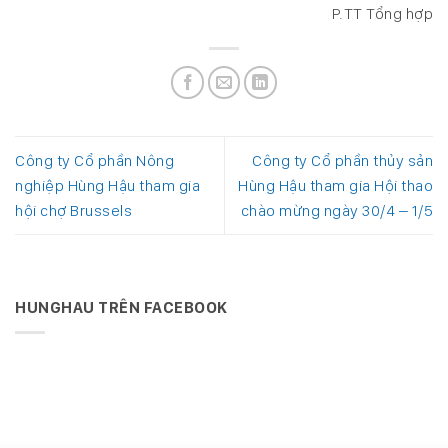
P.TT Tổng hợp
Công ty Cổ phần Nông
Công ty Cổ phần thủy sản
nghiệp Hùng Hậu tham gia
Hùng Hậu tham gia Hội thao
hội chợ Brussels
chào mừng ngày 30/4 – 1/5
HUNGHAU TRÊN FACEBOOK