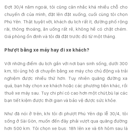
Đợt 30/4 năm ngoái, tôi cũng cân nhắc khá nhiều chỗ cho
chuyến đi của mình, đặt lên đặt xuống, cuối cùng tôi chọn
Phú Yên. Thật tuyệt vời, khách du lịch rất ít, đường phố rộng
rãi, thông thoáng, ăn uống rất rẻ, không hề có chặt chém.
Giá phòng ổn định và tôi đã đặt trước đó từ một tháng.
Phượt bằng xe máy hay đi xe khách?
Với những điểm du lịch gần với nơi bạn sinh sống, dưới 300
km, tôi ủng hộ di chuyển bằng xe máy cho chủ động và trải
nghiệm được nhiều thứ hơn. Tuy nhiên quãng đường xa
quá, bạn hãy chọn xe khách hoặc các phương tiện khác, rồi
thuê xe máy sau. Tuy chi phí có cao hơn một chút,bù lại các
bạn tiết kiệm được thời gian và bảo vệ được sức khỏe.
Như đã nói ở trên, khi tôi đi phượt Phú Yên dịp lễ 30/4, tôi
sống ở Sài Gòn, muốn đến đây phải vượt qua quãng đường
hơn 500 km. Tôi chọn xe bus: 18h lên xe và 6h hôm sau là