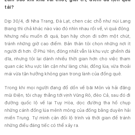
tải?
Dịp 30/4, đi Nha Trang, Đà Lạt, chen các chỗ như núi Lang
Biang thì chả khác nào vào đó nhìn nhau rồi về, vì quá đông.
Nhưng nếu muốn đi quá, bạn hãy chọn đi sớm một chút,
tránh những giờ cao điểm. Bản thân tôi chọn những nơi ít
người đi hơn. Ở Phú Yên, đông nhất vẫn là khu vực ghềnh đá
dĩa, nhưng tôi lại dành nhiều thời gian hơn cho việc tham
quan các khu vực lân cận như làng chài, đồng lúa, vừa thoải
mái vừa tận hưởng không gian trong lành của đồng quê.
Trong khi mọi người đang đổ dồn về bãi Môn và hải đăng
mũi Điện, tôi chạy thẳng tới vịnh Vũng Rô, đèo Cả, sau đó đi
đường quốc lộ về lại Tuy Hòa, dọc đường tha hồ chụp
những cánh đồng lúa mênh mông của đồng bằng duyên hải
miền Trung. Tự mình cân đối lộ trình và thời gian để tránh
những điều đáng tiếc có thể xảy ra.