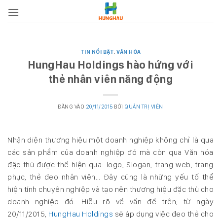
Bỏ
qua
nội
dung
TIN NỔI BẬT
,
VĂN HÓA
HungHau Holdings hào hứng với
thẻ nhân viên năng động
ĐĂNG VÀO
20/11/2015
BỞI
QUẢN TRỊ VIÊN
Nhận diện thương hiệu một doanh nghiệp không chỉ là qua
các sản phẩm của doanh nghiệp đó mà còn qua Văn hóa
đặc thù được thể hiện qua: logo, Slogan, trang web, trang
phục, thẻ đeo nhân viên… Đây cũng là những yếu tố thể
hiện tính chuyên nghiệp và tạo nên thương hiệu đặc thù cho
doanh nghiệp đó. Hiễu rõ về vấn đề trên, từ ngày
20/11/2015,
HungHau Holdings
sẽ áp dụng việc đeo thẻ cho