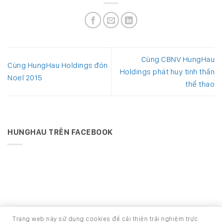
Cùng CBNV HungHau
Cùng HungHau Holdings đón
Holdings phát huy tinh thần
Noel 2015
thể thao
HUNGHAU TRÊN FACEBOOK
Trang web này sử dụng cookies để cải thiện trải nghiệm trực
Phát triển bởi Ban Phát triển phần mềm