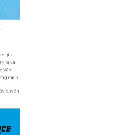
m.
am gia
ẩn bị và
ọc Văn
ờng mình.
đầy duyên