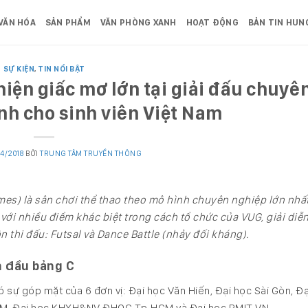
VĂN HÓA
SẢN PHẨM
VĂN PHÒNG XANH
HOẠT ĐỘNG
BẢN TIN HUN
SỰ KIỆN
,
TIN NỔI BẬT
iện giấc mơ lớn tại giải đấu chuyê
nh cho sinh viên Việt Nam
04/2018
BỞI
TRUNG TÂM TRUYỀN THÔNG
ames) là sân chơi thể thao theo mô hình chuyên nghiệp lớn nhấ
với nhiều điểm khác biệt trong cách tổ chức của VUG, giải diễn
 thi đấu: Futsal và Dance Battle (nhảy đối kháng).
ẫn đầu bảng C
sự góp mặt của 6 đơn vị: Đại học Văn Hiến, Đại học Sài Gòn, Đạ
HCM, Đại học KHXH&NV ĐHQG Tp.HCM và Đại học RMIT VN.