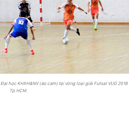
 Đại học KHXH&NV (áo cam) tại vòng loại giải Futsal VUG 2018
Tp.HCM.