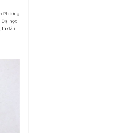
ễn Phương
g Đại học
 trí đầu