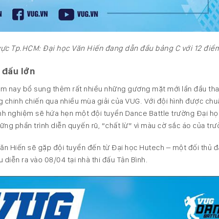
ực Tp.HCM: Đại học Văn Hiến đang dẫn đầu bảng C với 12 điể
 đấu lớn
ăm nay bổ sung thêm rất nhiều những gương mặt mới lần đầu th
g chinh chiến qua nhiều mùa giải của VUG. Với đội hình được chu
kinh nghiệm sẽ hứa hẹn một đội tuyển Dance Battle trường Đại h
g phần trình diễn quyến rũ, “chất lừ” vì màu cờ sắc áo của trư
Văn Hiến sẽ gặp đội tuyển đến từ Đại học Hutech – một đối thủ 
diễn ra vào 08/04 tại nhà thi đấu Tân Bình.