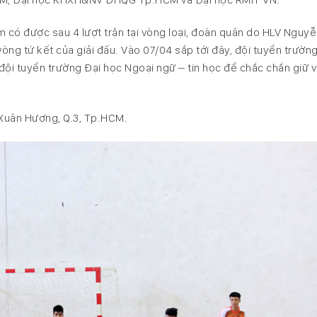
m có được sau 4 lượt trận tại vòng loại, đoàn quân do HLV Nguy
ng tứ kết của giải đấu. Vào 07/04 sắp tới đây, đội tuyển trườn
ội tuyển trường Đại học Ngoại ngữ – tin học để chắc chắn giữ vị
 Xuân Hương, Q.3, Tp.HCM.