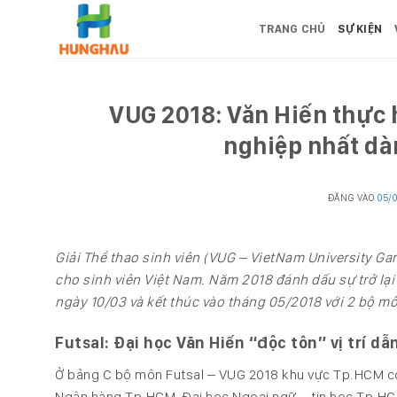
Bỏ
TRANG CHỦ
SỰ KIỆN
qua
nội
dung
VUG 2018: Văn Hiến thực h
nghiệp nhất dà
ĐĂNG VÀO
05/
Giải Thể thao sinh viên (VUG – VietNam University G
cho sinh viên Việt Nam. Năm 2018 đánh dấu sự trở lại 
ngày 10/03 và kết thúc vào tháng 05/2018 với 2 bộ môn
Futsal: Đại học Văn Hiến “độc tôn” vị trí d
Ở bảng C bộ môn Futsal – VUG 2018 khu vực Tp.HCM có 
Ngân hàng Tp.HCM, Đại học Ngoại ngữ – tin học Tp.