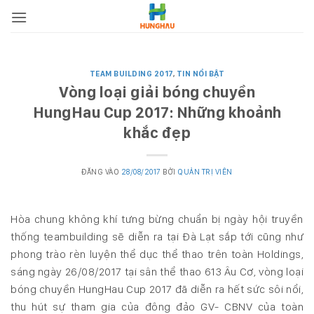
Bỏ
qua
nội
dung
TEAM BUILDING 2017
,
TIN NỔI BẬT
Vòng loại giải bóng chuyền
HungHau Cup 2017: Những khoảnh
khắc đẹp
ĐĂNG VÀO
28/08/2017
BỞI
QUẢN TRỊ VIÊN
Hòa chung không khí tưng bừng chuẩn bị ngày hội truyền
thống teambuilding sẽ diễn ra tại Đà Lạt sắp tới cũng như
phong trào rèn luyện thể dục thể thao trên toàn Holdings,
sáng ngày 26/08/2017 tại sân thể thao 613 Âu Cơ, vòng loại
bóng chuyền HungHau Cup 2017 đã diễn ra hết sức sôi nổi,
thu hút sự tham gia của đông đảo GV- CBNV của toàn