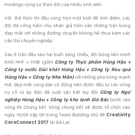
Holdings cùng sự theo dõi của nhiều sinh viên.
Với thể thức thi đấu vòng tròn một lượt để tính điểm, các
đội đã cống hiến cho khán giả trên sân những trận bóng
đẹp mắt với những đường chuyền không hề thua kém các
cầu thủ chuyên nghiệp.
Sau 6 trận đấu vào hai buổi sáng chiều, đội bóng liên minh
Khối HHF + HHB (gồm
Công ty Thực phẩm Hùng Hậu +
Công ty nước Giải khát Hùng Hậu + Công ty Rau quả
Hùng Hậu + Công ty Nha Mân)
với những pha bóng mạnh
mẽ, đẹp mắt cùng dàn cổ động viên được đầu tư các công
cụ cổ vũ áp đảo đã xuất sắc bắt tay đội
Công ty Ngư
nghiệp Hùng Hậu + Công ty kho lạnh Gió Bấc
bước vào
vòng thi Chung kết. Vòng chung kết sẽ được tổ chức vào
ngày 16/09 sắp tới trong Team Building chủ đề
Creativity
CoreConnect 2017
tại Đà Lạt.