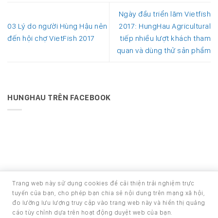
Ngày đầu triển lãm Vietfish
03 Lý do người Hùng Hậu nên
2017: HungHau Agricultural
đến hội chợ VietFish 2017
tiếp nhiều lượt khách tham
quan và dùng thử sản phẩm
HUNGHAU TRÊN FACEBOOK
Trang web này sử dụng cookies để cải thiện trải nghiệm trực
Phát triển bởi Ban Phát triển phần mềm
tuyến của bạn, cho phép bạn chia sẻ nội dung trên mạng xã hội,
Copyright 2026 ©
HOUSE - TRANG TIN NỘI BỘ CÔNG TY CỔ
đo lường lưu lượng truy cập vào trang web này và hiển thị quảng
PHẦN PHÁT TRIỂN HÙNG HẬU
cáo tùy chỉnh dựa trên hoạt động duyệt web của bạn.