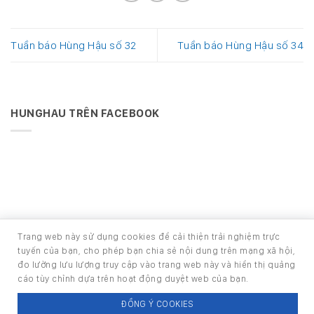
Tuần báo Hùng Hậu số 32
Tuần báo Hùng Hậu số 34
HUNGHAU TRÊN FACEBOOK
Trang web này sử dụng cookies để cải thiện trải nghiệm trực
Phát triển bởi Ban Phát triển phần mềm
tuyến của bạn, cho phép bạn chia sẻ nội dung trên mạng xã hội,
Copyright 2026 ©
HOUSE - TRANG TIN NỘI BỘ CÔNG TY CỔ
đo lường lưu lượng truy cập vào trang web này và hiển thị quảng
PHẦN PHÁT TRIỂN HÙNG HẬU
cáo tùy chỉnh dựa trên hoạt động duyệt web của bạn.
Email:
info@hunghau.vn
ĐỒNG Ý COOKIES
Điện thoại: (+84) 28 6290 3333 - (+84) 28 3860 4999