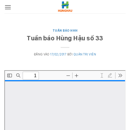
Bỏ
qua
nội
dung
TUẦN BÁO HHH
Tuần báo Hùng Hậu số 33
ĐĂNG VÀO
17/02/2017
BỞI
QUẢN TRỊ VIÊN