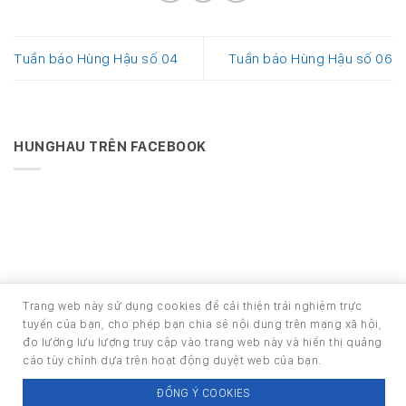
Tuần báo Hùng Hậu số 04
Tuần báo Hùng Hậu số 06
HUNGHAU TRÊN FACEBOOK
Trang web này sử dụng cookies để cải thiện trải nghiệm trực
Phát triển bởi Ban Phát triển phần mềm
tuyến của bạn, cho phép bạn chia sẻ nội dung trên mạng xã hội,
Copyright 2026 ©
HOUSE - TRANG TIN NỘI BỘ CÔNG TY CỔ
đo lường lưu lượng truy cập vào trang web này và hiển thị quảng
PHẦN PHÁT TRIỂN HÙNG HẬU
cáo tùy chỉnh dựa trên hoạt động duyệt web của bạn.
Email:
info@hunghau.vn
ĐỒNG Ý COOKIES
Điện thoại: (+84) 28 6290 3333 - (+84) 28 3860 4999