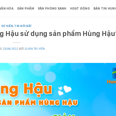
VĂN HÓA
SẢN PHẨM
VĂN PHÒNG XANH
HOẠT ĐỘNG
BẢN TIN HUN
SỰ KIỆN
,
TIN NỔI BẬT
g Hậu sử dụng sản phẩm Hùng Hậu
ÀO
23/06/2022
BỞI
QUẢN TRỊ VIÊN