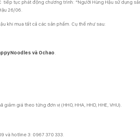
C tiếp tục phát động chương trình: “Người Hùng Hậu sử dụng s
Hậu 26/06.
ậu khi mua tất cả các sản phẩm. Cụ thể như sau:
ppyNoodles và Ochao
.
mã giảm giá theo từng đơn vị (HHO, HHA, HHD, HHE, VHU).
09 và hotline 3: 0967 370 333.