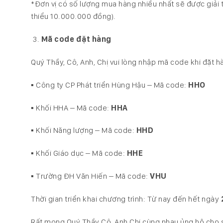
*Đơn vị có số lượng mua hàng nhiều nhất sẽ được giải 
thiểu 10.000.000 đồng).
Mã code đặt hàng
Quý Thầy, Cô, Anh, Chị vui lòng nhập mã code khi đặt 
▪️ Công ty CP Phát triển Hùng Hậu – Mã code:
HHO
▪️ Khối HHA – Mã code:
HHA
▪️ Khối Năng lượng – Mã code:
HHD
▪️ Khối Giáo dục – Mã code:
HHE
▪️ Trường ĐH Văn Hiến – Mã code:
VHU
Thời gian triển khai chương trình: Từ nay đến hết ngày
Rất mong Quý Thầy Cô, Anh Chị cùng nhau ủng hộ cho 