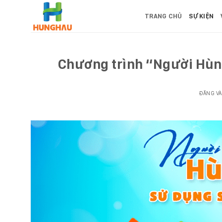
Bỏ
TRANG CHỦ
SỰ KIỆN
qua
nội
dung
Chương trình “Người Hùn
ĐĂNG V