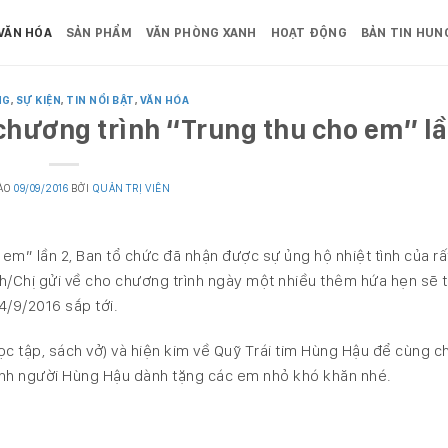
VĂN HÓA
SẢN PHẨM
VĂN PHÒNG XANH
HOẠT ĐỘNG
BẢN TIN HUN
NG
,
SỰ KIỆN
,
TIN NỔI BẬT
,
VĂN HÓA
chương trình “Trung thu cho em” lầ
VÀO
09/09/2016
BỞI
QUẢN TRỊ VIÊN
 em” lần 2, Ban tổ chức đã nhận được sự ủng hộ nhiệt tình của rấ
Chị gửi về cho chương trình ngày một nhiều thêm hứa hẹn sẽ 
/9/2016 sắp tới.
c tập, sách vở) và hiện kim về Quỹ Trái tim Hùng Hậu để cùng c
nh người Hùng Hậu dành tặng các em nhỏ khó khăn nhé.