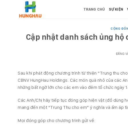
Bỏ
TRANG CHỦ
SỰ KIỆN
qua
nội
dung
CỘNG ĐỒ
Cập nhật danh sách ủng hộ 
ĐĂNG 
Sau khi phát động chương trình từ thiện “Trung thu cho
CBNV HungHau Holdings. Các món quà nhỏ của các Anh/
những bất ngờ lớn cho các em vào đêm tổ chức ngày 14
Các Anh/Chị hãy tiếp tục đóng góp hiện vật (đồ dùng họ
mang đến một “Trung Thu cho em” ý nghĩa và ấm áp tì
Mọi đóng góp cho chương trình gửi về: