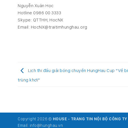
Nguyễn Xuân Học
Hotline 0986 00 3333
Skype: QTTHH, HocNX
Email: HocNX@traitimhunghau.org
Lịch thi đấu giải bóng chuyền HungHau Cup “Về b
trùng khơi”
Copyright 2026 ©
HOUSE - TRANG TIN NỘI BỘ CÔNG T
Email:
info@hunghau.vn