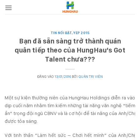
Bỏ
qua
nội
dung
TIN NỔI BẬT
,
YEP 2015
Bạn đã sẵn sàng trở thành quán
quân tiếp theo của HungHau’s Got
Talent chưa???
ĐĂNG VÀO
13/01/2016
BỞI
QUẢN TRỊ VIÊN
Một sự kiện thường niên của HungHau Holdings diễn ra vào
dịp cuối năm nhằm tìm kiếm những tài năng văn nghệ “tiềm
ẩn” trọng đội ngũ CBNV và là cơ hội để tài năng của Anh/Chị
được tỏa sáng.
Với tinh thần “Làm hết sức – Chơi hết mình” của Anh/Chị