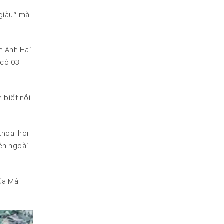
 giàu” mà
n Anh Hai
 có 03
 biết nỗi
thoại hỏi
ên ngoài
của Má