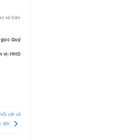
ào và trân
Ngọc Quý
 vị: HHD
Nỗi vất vả
c đời