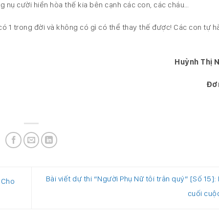
nụ cười hiền hòa thế kia bên cạnh các con, các cháu…
 có 1 trong đời và không có gì có thể thay thế được! Các con tự h
Huỳnh Thị 
Đơn
Bài viết dự thi “Người Phụ Nữ tôi trân quý” [Số 15]: 
: Cho
cuối cuộ