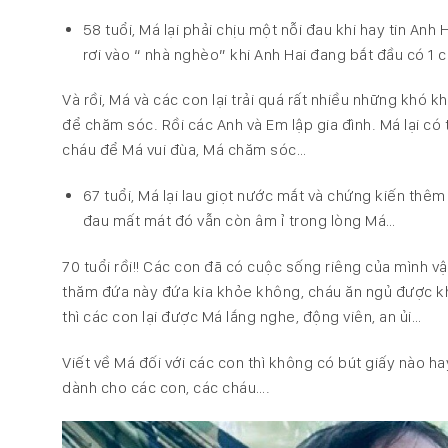
58 tuổi, Má lại phải chịu một nỗi đau khi hay tin A
rơi vào “ nhà nghèo” khi Anh Hai đang bắt đầu có 1 c
Và rồi, Má và các con lại trải quá rất nhiều những khó 
để chăm sóc. Rồi các Anh và Em lập gia đình. Má lại có
cháu để Má vui đùa, Má chăm sóc…
67 tuổi, Má lại lau giọt nước mắt và chứng kiến thêm 
đau mất mát đó vẫn còn âm ỉ trong lòng Má…
70 tuổi rồi!! Các con đã có cuộc sống riêng của mình v
thăm đứa này đứa kia khỏe không, cháu ăn ngủ được k
thì các con lại được Má lắng nghe, động viên, an ủi…
Viết về Má đối với các con thì không có bút giấy nào h
dành cho các con, các cháu….