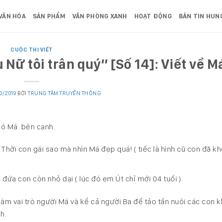
VĂN HÓA
SẢN PHẨM
VĂN PHÒNG XANH
HOẠT ĐỘNG
BẢN TIN HUN
CUỘC THI VIẾT
 Nữ tôi trân quý” [Số 14]: Viết về M
10/2019
BỞI
TRUNG TÂM TRUYỀN THÔNG
 có Má bên cạnh.
 Thời con gái sao mà nhìn Má đẹp quá! ( tiếc là hình cũ con đã k
 4 đứa con còn nhỏ dại ( lúc đó em Út chỉ mới 04 tuổi ).
làm vai trò người Má và kể cả người Ba để tảo tần nuôi các con k
h.