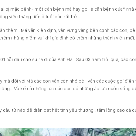
nh Hai bị mặc bệnh- một căn bệnh mà hay gọi là căn bệnh của” nhà
ông việc thăng tiến ở tuổi còn rất trẻ…
khăn thêm . Má vẫn kiên định, vẫn vững vàng bên cạnh các con, bê
 thêm những niềm vui khi gia đình có thêm những thành viên mới,
01 nỗi đau cho sự ra đi của Anh Hai. Sau 03 năm trôi qua, các con
ậy mà đối với Má các con vẫn còn nhỏ bé: vẫn các cuộc gọi điện 
hông… Và kể cả những lúc các con có những áp lực cuộc sống b
ay câu từ nào để diễn đạt hết tình yêu thương , tấm lòng cao cả 