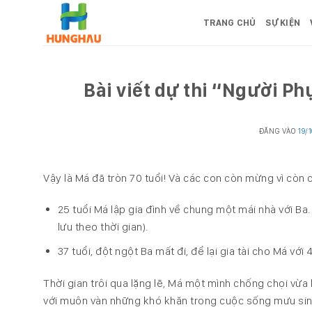
Bỏ
TRANG CHỦ
SỰ KIỆN
qua
nội
dung
Bài viết dự thi “Người Phụ
ĐĂNG VÀO
19/
Vậy là Má đã tròn 70 tuổi! Và các con còn mừng vì còn
25 tuổi Má lập gia đình về chung một mái nhà với Ba.
lưu theo thời gian).
37 tuổi, đột ngột Ba mất đi, để lại gia tài cho Má với
Thời gian trôi qua lặng lẽ, Má một mình chống chọi vừa 
với muôn vàn những khó khăn trong cuộc sống mưu sin