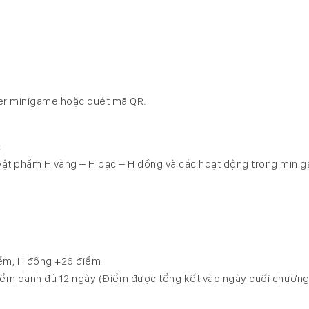
ner minigame hoặc quét mã QR.
:
 vật phẩm H vàng – H bạc – H đồng và các hoạt động trong mini
iểm, H đồng +26 điểm
ểm danh đủ 12 ngày (Điểm được tổng kết vào ngày cuối chương 