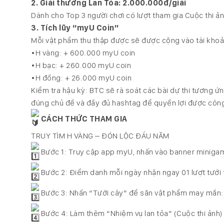
2. Giải thưởng Lan Tỏa: 2.000.000đ/giải
Dành cho Top 3 người chơi có lượt tham gia Cuộc thi ản
3. Tích lũy “myU Coin”
Mỗi vật phẩm thu thập được sẽ được cộng vào tài khoả
•H vàng: + 600.000 myU coin
•H bạc: + 260.000 myU coin
•H đồng: + 26.000 myU coin
Kiểm tra hậu kỳ: BTC sẽ rà soát các bài dự thi tương 
đúng chủ đề và đầy đủ hashtag để quyền lợi được côn
CÁCH THỨC THAM GIA
TRUY TÌM H VÀNG – ĐÓN LỘC ĐẦU NĂM
Bước 1: Truy cập app myU, nhấn vào banner minigam
Bước 2: Điểm danh mỗi ngày nhận ngay 01 lượt tưới 
Bước 3: Nhấn “Tưới cây” để săn vật phẩm may mắn: 
Bước 4: Làm thêm “Nhiệm vụ lan tỏa” (Cuộc thi ảnh) 