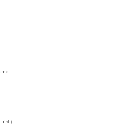
game.
trình)