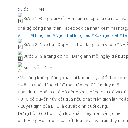
CUỘC THI ẢNH
Bước 1: Đăng bài viết: Hình ảnh chụp của cá nhân và
chế độ công khai trên Facebook cá nhân kèm hashtag
#HHH
#HungHau
#NgoinhaHungHau
#Xuanganket
#Te
Bước 2: Nộp bài: Copy link bài đăng, dán vào ô “NHI
Bước 3: Gia tăng cơ hội: Đăng ảnh mỗi ngày để bứt 
MỘT SỐ LƯU Ý
•Vui lòng không đăng xuất tài khoản myU để được cộng
•Mỗi link bài đăng chỉ được sử dụng 01 lần duy nhất.
•Bài dự thi phải ở chế độ công khai, đúng chủ đề và đủ
•BTC có quyền hủy kết quả nếu phát hiện gian lận hoặc
•Quyết định của BTC là quyết định cuối cùng.
Đừng bỏ lỡ cơ hội nhận lộc xuân may mắn và tạo nên nh
đình Hùng Hậu một mùa Tết đoàn viên và tràn đầy niềm 