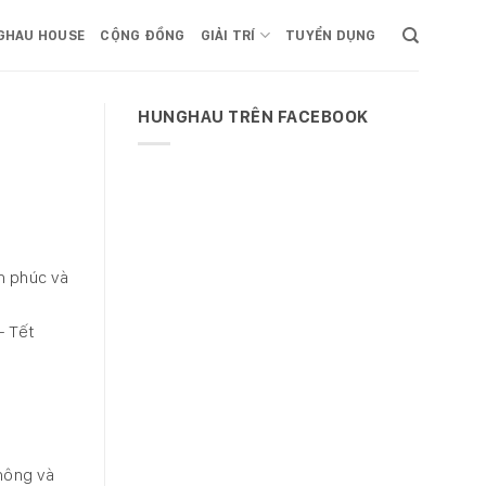
GHAU HOUSE
CỘNG ĐỒNG
GIẢI TRÍ
TUYỂN DỤNG
HUNGHAU TRÊN FACEBOOK
h phúc và
– Tết
hông và