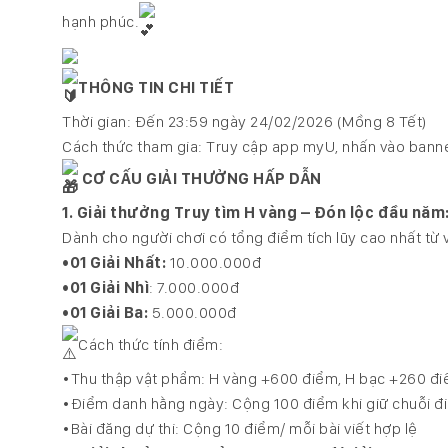
hạnh phúc.
THÔNG TIN CHI TIẾT
Thời gian: Đến 23:59 ngày 24/02/2026 (Mồng 8 Tết)
Cách thức tham gia: Truy cập app myU, nhấn vào ban
CƠ CẤU GIẢI THƯỞNG HẤP DẪN
1. Giải thưởng Truy tìm H vàng – Đón lộc đầu năm
Dành cho người chơi có tổng điểm tích lũy cao nhất từ
•01 Giải Nhất:
10.000.000đ
•01 Giải Nhì
: 7.000.000đ
•01 Giải Ba:
5.000.000đ
Cách thức tính điểm:
•Thu thập vật phẩm: H vàng +600 điểm, H bạc +260 đ
•Điểm danh hằng ngày: Cộng 100 điểm khi giữ chuỗi đi
•Bài đăng dự thi: Cộng 10 điểm/ mỗi bài viết hợp lệ