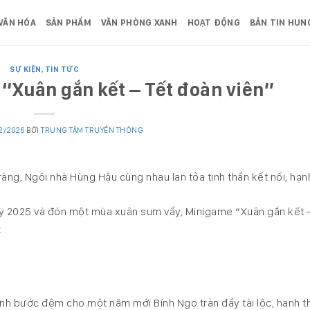
VĂN HÓA
SẢN PHẨM
VĂN PHÒNG XANH
HOẠT ĐỘNG
BẢN TIN HUN
SỰ KIỆN
,
TIN TỨC
“Xuân gắn kết – Tết đoàn viên”
02/2026
BỞI
TRUNG TÂM TRUYỀN THÔNG
ng, Ngôi nhà Hùng Hậu cùng nhau lan tỏa tinh thần kết nối, hạn
ty 2025 và đón một mùa xuân sum vầy, Minigame “Xuân gắn kết 
:
nh bước đệm cho một năm mới Bính Ngọ tràn đầy tài lộc, hanh t