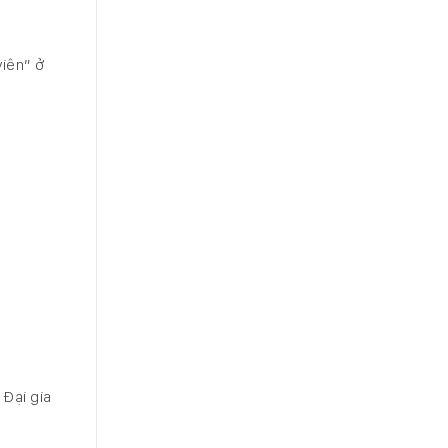
viên” ở
 Đại gia