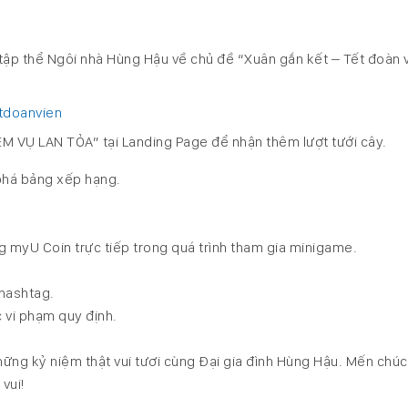
 tập thể Ngôi nhà Hùng Hậu về chủ đề “Xuân gắn kết – Tết đoàn 
:
tdoanvien
ỆM VỤ LAN TỎA” tại Landing Page để nhận thêm lượt tưới cây.
phá bảng xếp hạng.
 myU Coin trực tiếp trong quá trình tham gia minigame.
 hashtag.
 vi phạm quy định.
ững kỷ niệm thật vui tươi cùng Đại gia đình Hùng Hậu. Mến chúc
vui!