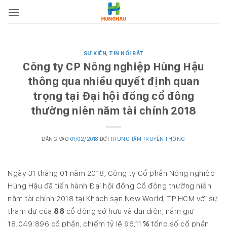
Bỏ
qua
nội
dung
SỰ KIỆN
,
TIN NỔI BẬT
Công ty CP Nông nghiệp Hùng Hậu
thông qua nhiều quyết định quan
trọng tại Đại hội đồng cổ đông
thường niên năm tài chính 2018
ĐĂNG VÀO
01/02/2018
BỞI
TRUNG TÂM TRUYỀN THÔNG
Ngày 31 tháng 01 năm 2018, Công ty Cổ phần Nông nghiệp
Hùng Hậu đã tiến hành Đại hội đồng Cổ đông thường niên
năm tài chính 2018 tại Khách sạn New World, TP.HCM với sự
tham dự của
88
cổ đông sở hữu và đại diện, nắm giữ
18.049.896 cổ phần, chiếm tỷ lệ 96,11
%
tổng số cổ phần