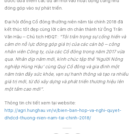
bước đưa thêm các dự án mới vào hoạt động cũng như
đóng góp vào sự phát triển.
Đại hội đồng Cổ đông thường niên năm tài chính 2018 đã
kết thúc tốt đẹp cùng lời cảm ơn chân thành từ Ông Trần
Văn Hậu – Chủ tịch HĐQT:
“Tôi trân trọng sự cống hiến và
cảm ơn nỗ lực đóng góp giá trị của các cán bộ – công
nhân viên Công ty, của các Cổ đông trong năm 2017 vừa
qua. Nhân dịp năm mới, kính chúc tập thể ‘Người Nông
nghiệp Hùng Hậu’ cùng Quý Cổ đông và gia đình một
năm tràn đầy sức khỏe, vạn sự hanh thông và tạo ra nhiều
giá trị mới, từ đó xây dựng và phát triển thương hiệu lên
một tầm cao mới”.
Thông tin chi tiết xem tại website:
http://agri.hunghau.vn/vi/bien-ban-hop-va-nghi-quyet-
dhdcd-thuong-nien-nam-tai-chinh-2018/