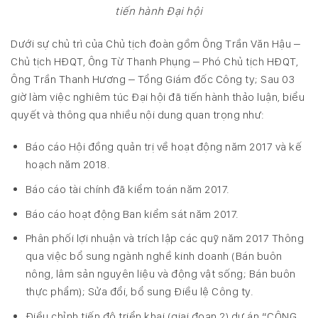
tiến hành Đại hội
Dưới sự chủ trì của Chủ tịch đoàn gồm Ông Trần Văn Hậu –
Chủ tịch HĐQT, Ông Từ Thanh Phụng – Phó Chủ tịch HĐQT,
Ông Trần Thanh Hương – Tổng Giám đốc Công ty; Sau 03
giờ làm việc nghiêm túc Đại hội đã tiến hành thảo luận, biểu
quyết và thông qua nhiều nội dung quan trọng như:
Báo cáo Hội đồng quản trị về hoạt động năm 2017 và kế
hoạch năm 2018.
Báo cáo tài chính đã kiểm toán năm 2017.
Báo cáo hoạt động Ban kiểm sát năm 2017.
Phân phối lợi nhuận và trích lập các quỹ năm 2017 Thông
qua việc bổ sung ngành nghề kinh doanh (Bán buôn
nông, lâm sản nguyên liệu và động vật sống; Bán buôn
thực phẩm); Sửa đổi, bổ sung Điều lệ Công ty.
Điều chỉnh tiến độ triển khai (giai đoạn 2) dự án “CÔNG