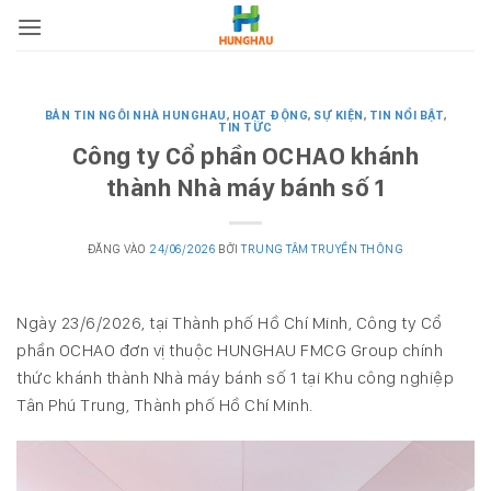
Bỏ
qua
nội
dung
BẢN TIN NGÔI NHÀ HUNGHAU
,
HOẠT ĐỘNG
,
SỰ KIỆN
,
TIN NỔI BẬT
,
TIN TỨC
Công ty Cổ phần OCHAO khánh
thành Nhà máy bánh số 1
ĐĂNG VÀO
24/06/2026
BỞI
TRUNG TÂM TRUYỀN THÔNG
Ngày 23/6/2026, tại Thành phố Hồ Chí Minh, Công ty Cổ
phần OCHAO đơn vị thuộc HUNGHAU FMCG Group chính
thức khánh thành Nhà máy bánh số 1 tại Khu công nghiệp
Tân Phú Trung, Thành phố Hồ Chí Minh.