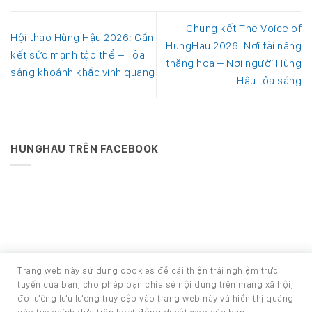
Chung kết The Voice of
Hội thao Hùng Hậu 2026: Gắn
HungHau 2026: Nơi tài năng
kết sức mạnh tập thể – Tỏa
thăng hoa – Nơi người Hùng
sáng khoảnh khắc vinh quang
Hậu tỏa sáng
HUNGHAU TRÊN FACEBOOK
Trang web này sử dụng cookies để cải thiện trải nghiệm trực
Phát triển bởi Ban Phát triển phần mềm
tuyến của bạn, cho phép bạn chia sẻ nội dung trên mạng xã hội,
Copyright 2026 ©
HOUSE - TRANG TIN NỘI BỘ CÔNG TY CỔ
đo lường lưu lượng truy cập vào trang web này và hiển thị quảng
PHẦN PHÁT TRIỂN HÙNG HẬU