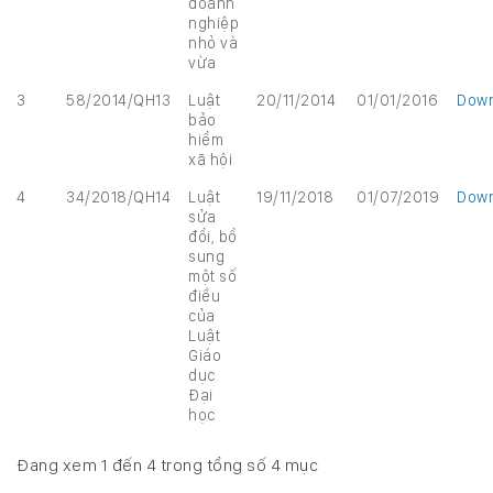
doanh
nghiệp
nhỏ và
vừa
3
58/2014/QH13
Luật
20/11/2014
01/01/2016
Down
bảo
hiểm
xã hội
4
34/2018/QH14
Luật
19/11/2018
01/07/2019
Down
sửa
đổi, bổ
sung
một số
điều
của
Luật
Giáo
dục
Đại
học
Đang xem 1 đến 4 trong tổng số 4 mục