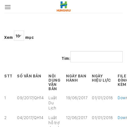
Bỏ
qua
nội
dung
Xem
mục
Tìm:
STT
SỐ VĂN BẢN
NỘI
NGÀY BAN
NGÀY
FILE
DUNG
HÀNH
HIỆU LỰC
ĐÍN
VĂN
KÈM
BẢN
1
09/2017/QH14
Luật
19/06/2017
01/01/2018
Down
Du
Lịch
2
04/2017/QH14
Luật
12/06/2017
01/01/2018
Down
hỗ trợ