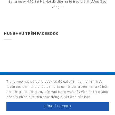
Sáng ngày 4.10, tại Hà Nội đã diễn ra lễ trao giải thưởng Sao
vàng ...
HUNGHAU TRÊN FACEBOOK
Phát triển bởi Ban Phát triển phần mềm
Trang web này sử dụng cookies để cải thiện trải nghiệm trực
tuyến của bạn, cho phép bạn chia sẻ nội dung trên mạng xã hội,
Copyright 2026 ©
HOUSE - TRANG TIN NỘI BỘ CÔNG TY CỔ
đo lường lưu lượng truy cập vào trang web này và hiển thị quảng
PHẦN PHÁT TRIỂN HÙNG HẬU
cáo tùy chỉnh dựa trên hoạt động duyệt web của bạn.
Email:
info@hunghau.vn
Điện thoại: (+84) 28 6290 3333 - (+84) 28 3860 4999
ĐỒNG Ý COOKIES