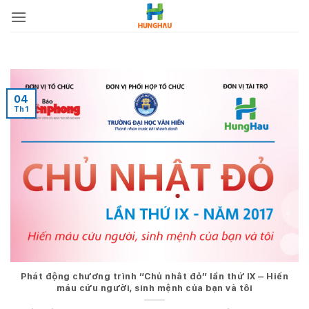
Bỏ
qua
nội
dung
04
Th1
Phát động chương trình “Chủ nhât đỏ” lần thứ IX – Hiến
máu cứu người, sinh mệnh của bạn và tôi