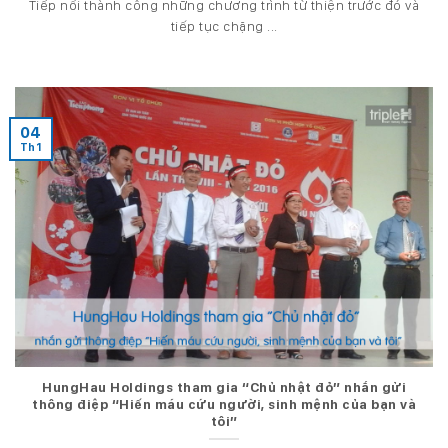
Tiếp nối thành công những chương trình từ thiện trước đó và
tiếp tục chặng ...
04
Th1
HungHau Holdings tham gia “Chủ nhật đỏ” nhắn gửi
thông điệp “Hiến máu cứu người, sinh mệnh của bạn và
tôi”